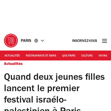
Accéder
Accéder
au
au
contenu
pied
de
page
PARIS
INSCRIVEZ-VOUS
ACTUALITÉS
RESTAURANTS ET BARS
QUE FAIRE
CULTURE
VOYAGE
Actualités
Quand deux jeunes filles
lancent le premier
festival israélo-