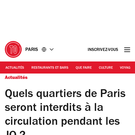
Accéder
Accéder
au
au
contenu
pied
de
page
PARIS
INSCRIVEZ-VOUS
ACTUALITÉS
RESTAURANTS ET BARS
QUE FAIRE
CULTURE
VOYAGE
Actualités
Quels quartiers de Paris
seront interdits à la
circulation pendant les