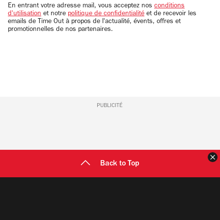
email
En entrant votre adresse mail, vous acceptez nos
conditions
d'utilisation
et notre
politique de confidentialité
et de recevoir les
emails de Time Out à propos de l'actualité, évents, offres et
promotionnelles de nos partenaires.
PUBLICITÉ
F
Back to Top