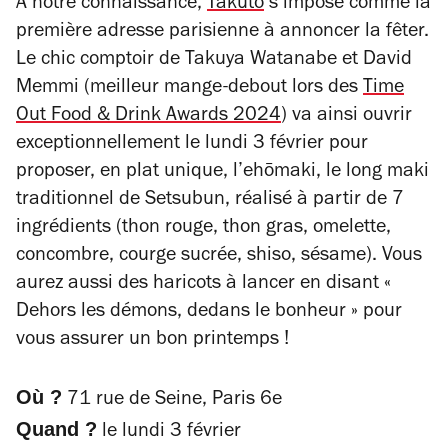
À notre connaissance,
Takuto
s’impose comme la
première adresse parisienne à annoncer la fêter.
Le chic comptoir de Takuya Watanabe et David
Memmi (meilleur mange-debout lors des
Time
Out Food & Drink Awards 2024
) va ainsi ouvrir
exceptionnellement le lundi 3 février pour
proposer, en plat unique, l’ehōmaki, le long maki
traditionnel de Setsubun, réalisé à partir de 7
ingrédients (thon rouge, thon gras, omelette,
concombre, courge sucrée, shiso, sésame). Vous
aurez aussi des haricots à lancer en disant «
Dehors les démons, dedans le bonheur » pour
vous assurer un bon printemps !
Où ?
71 rue de Seine, Paris 6e
Quand ?
le lundi 3 février