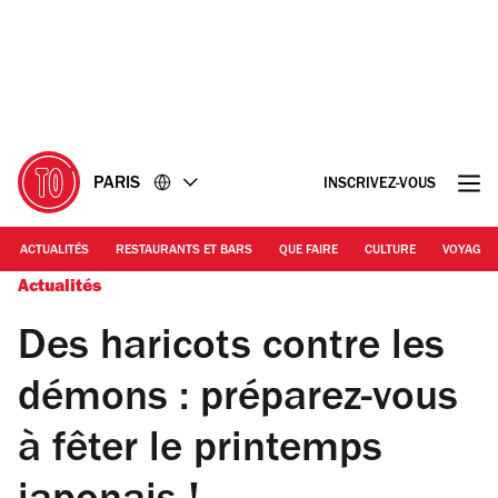
Accéder
Accéder
au
au
contenu
pied
de
page
PARIS
INSCRIVEZ-VOUS
ACTUALITÉS
RESTAURANTS ET BARS
QUE FAIRE
CULTURE
VOYAGE
Actualités
Des haricots contre les
démons : préparez-vous
à fêter le printemps