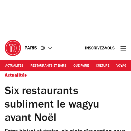
Accéder
Accéder
au
au
contenu
pied
de
page
PARIS
INSCRIVEZ-VOUS
ACTUALITÉS
RESTAURANTS ET BARS
QUE FAIRE
CULTURE
VOYAGE
Actualités
Six restaurants
subliment le wagyu
avant Noël