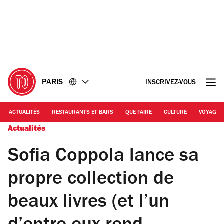
Accéder
Accéder
au
au
contenu
pied
de
page
PARIS
INSCRIVEZ-VOUS
ACTUALITÉS
RESTAURANTS ET BARS
QUE FAIRE
CULTURE
VOYAGE
Actualités
Sofia Coppola lance sa
propre collection de
beaux livres (et l’un