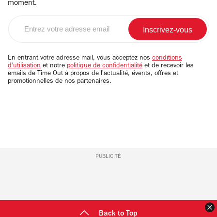
moment.
Entrez
votre
adresse
email
En entrant votre adresse mail, vous acceptez nos
conditions
d'utilisation
et notre
politique de confidentialité
et de recevoir les
emails de Time Out à propos de l'actualité, évents, offres et
promotionnelles de nos partenaires.
PUBLICITÉ
F
Back to Top