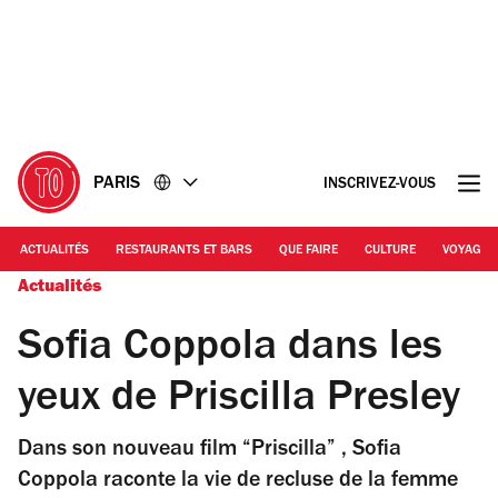
Accéder
Accéder
au
au
contenu
pied
de
page
PARIS
INSCRIVEZ-VOUS
ACTUALITÉS
RESTAURANTS ET BARS
QUE FAIRE
CULTURE
VOYAGE
Actualités
Sofia Coppola dans les
yeux de Priscilla Presley
Dans son nouveau film “Priscilla” , Sofia
Coppola raconte la vie de recluse de la femme