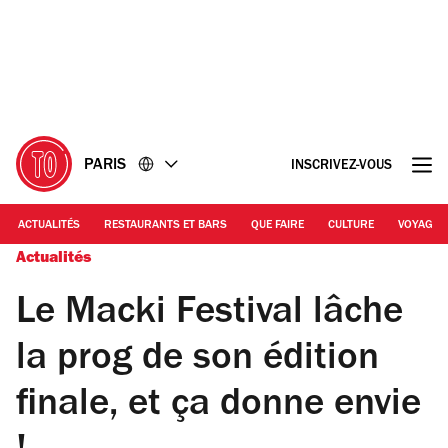
Accéder
Accéder
au
au
contenu
pied
de
page
PARIS
INSCRIVEZ-VOUS
ACTUALITÉS
RESTAURANTS ET BARS
QUE FAIRE
CULTURE
VOYAGE
Actualités
Le Macki Festival lâche
la prog de son édition
finale, et ça donne envie