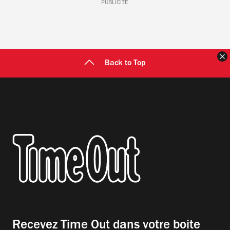
PUBLICITÉ
F
Back to Top
Recevez Time Out dans votre boite