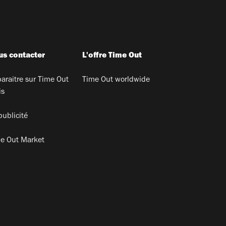
s contacter
L'offre Time Out
araitre sur Time Out
Time Out worldwide
is
publicité
e Out Market