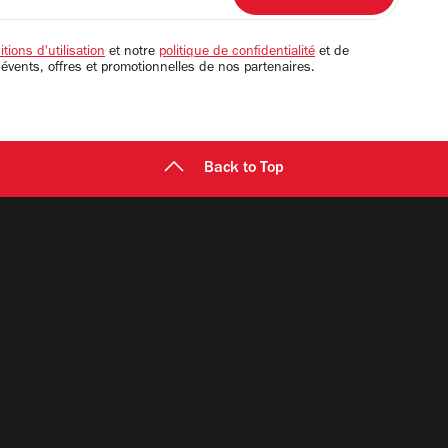
tions d'utilisation
et notre
politique de confidentialité
et de
 évents, offres et promotionnelles de nos partenaires.
Back to Top