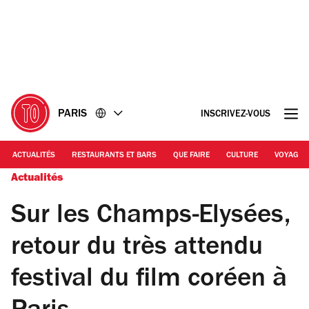
Accéder
Accéder
au
au
contenu
pied
de
page
PARIS
INSCRIVEZ-VOUS
ACTUALITÉS
RESTAURANTS ET BARS
QUE FAIRE
CULTURE
VOYAGE
Actualités
Sur les Champs-Elysées,
retour du très attendu
festival du film coréen à