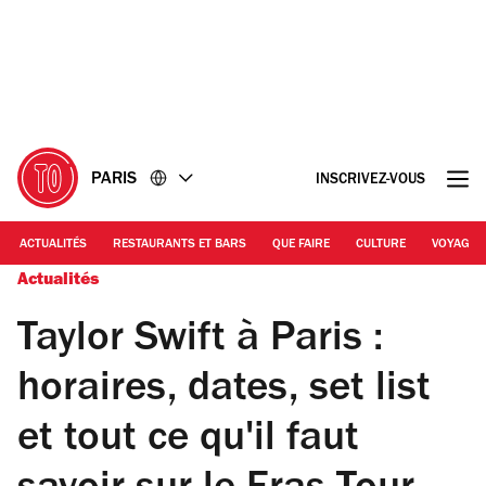
Accéder
Accéder
au
au
contenu
pied
de
page
PARIS
INSCRIVEZ-VOUS
ACTUALITÉS
RESTAURANTS ET BARS
QUE FAIRE
CULTURE
VOYAGE
Actualités
Taylor Swift à Paris :
horaires, dates, set list
et tout ce qu'il faut