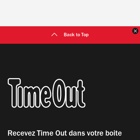
F
Back to Top
Recevez Time Out dans votre boite