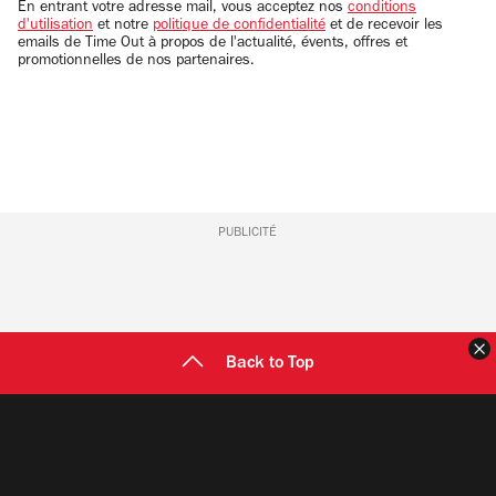
email
En entrant votre adresse mail, vous acceptez nos
conditions
d'utilisation
et notre
politique de confidentialité
et de recevoir les
emails de Time Out à propos de l'actualité, évents, offres et
promotionnelles de nos partenaires.
PUBLICITÉ
F
Back to Top