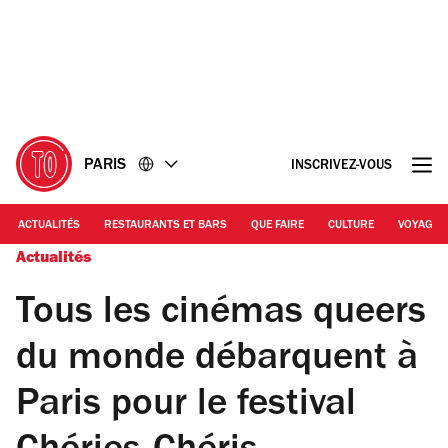
Accéder
Accéder
au
au
contenu
pied
de
page
PARIS
INSCRIVEZ-VOUS
ACTUALITÉS
RESTAURANTS ET BARS
QUE FAIRE
CULTURE
VOYAGE
Actualités
Tous les cinémas queers
du monde débarquent à
Paris pour le festival