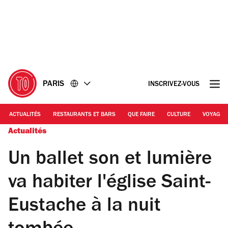
Accéder
Accéder
au
au
contenu
pied
de
page
PARIS
INSCRIVEZ-VOUS
ACTUALITÉS
RESTAURANTS ET BARS
QUE FAIRE
CULTURE
VOYAGE
Actualités
Un ballet son et lumière
va habiter l'église Saint-
Eustache à la nuit