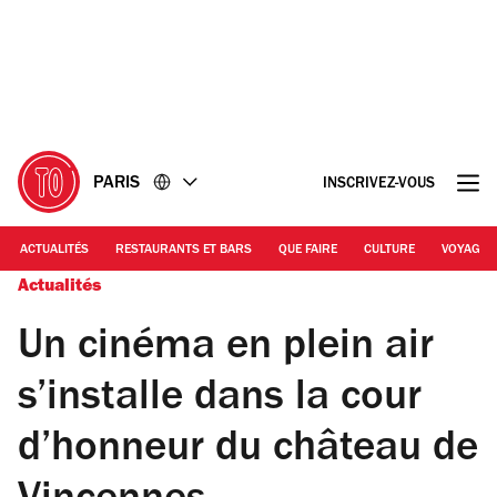
Accéder
Accéder
au
au
contenu
pied
de
page
PARIS
INSCRIVEZ-VOUS
ACTUALITÉS
RESTAURANTS ET BARS
QUE FAIRE
CULTURE
VOYAGE
Actualités
Un cinéma en plein air
s’installe dans la cour
d’honneur du château de