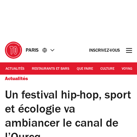
Accéder
Accéder
au
au
contenu
pied
de
page
PARIS
INSCRIVEZ-VOUS
ACTUALITÉS
RESTAURANTS ET BARS
QUE FAIRE
CULTURE
VOYAGE
Actualités
Un festival hip-hop, sport
et écologie va
ambiancer le canal de