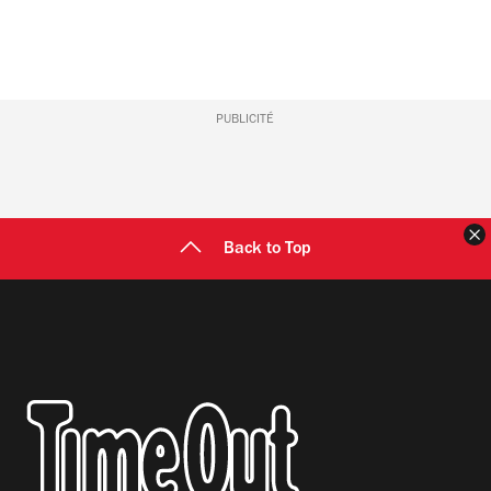
PUBLICITÉ
F
Back to Top