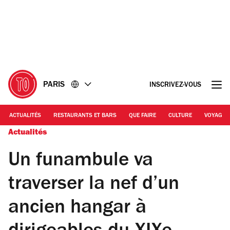
Accéder
Accéder
au
au
contenu
pied
de
page
PARIS
INSCRIVEZ-VOUS
ACTUALITÉS
RESTAURANTS ET BARS
QUE FAIRE
CULTURE
VOYAGE
Actualités
Un funambule va
traverser la nef d’un
ancien hangar à