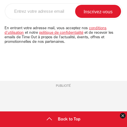
Entrez
votre
adresse
email
En entrant votre adresse mail, vous acceptez nos
conditions
d'utilisation
et notre
politique de confidentialité
et de recevoir les
emails de Time Out à propos de l'actualité, évents, offres et
promotionnelles de nos partenaires.
PUBLICITÉ
F
Back to Top