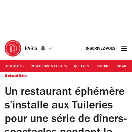
Accéder
Accéder
au
au
contenu
pied
de
page
PARIS
INSCRIVEZ-VOUS
ACTUALITÉS
RESTAURANTS ET BARS
QUE FAIRE
CULTURE
VOYAGE
Actualités
Un restaurant éphémère
s’installe aux Tuileries
pour une série de dîners-