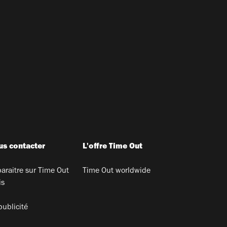
s contacter
L'offre Time Out
araitre sur Time Out
Time Out worldwide
is
publicité