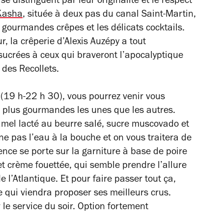
e distinguent par leur originalité et le respect
Kasha
, située à deux pas du canal Saint-Martin,
 gourmandes crêpes et les délicats cocktails.
, la crêperie d’Alexis Auzépy a tout
sucrées à ceux qui braveront l’apocalyptique
 des Recollets.
r (19 h-22 h 30), vous pourrez venir vous
s plus gourmandes les unes que les autres.
amel lacté au beurre salé, sucre muscovado et
e pas l’eau à la bouche et on vous traitera de
ence se porte sur la garniture à base de poire
et crème fouettée, qui semble prendre l’allure
l’Atlantique. Et pour faire passer tout ça,
 qui viendra proposer ses meilleurs crus.
 le service du soir. Option fortement