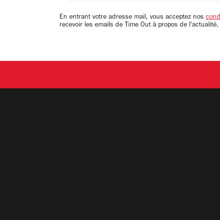
adresse
email
En entrant votre adresse mail, vous acceptez nos
condi
recevoir les emails de Time Out à propos de l'actualité,