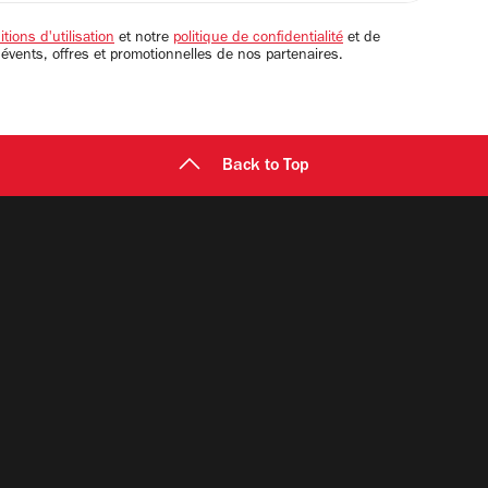
tions d'utilisation
et notre
politique de confidentialité
et de
 évents, offres et promotionnelles de nos partenaires.
Back to Top