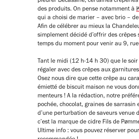
pleurer Bécassine, certaines crêperies s
des produits. On pense notamment à
qui a choisi de marier – avec brio – de
Afin de célébrer au mieux la Chandeleur
simplement décidé d’offrir des crêpes 
temps du moment pour venir au 9, rue
Tant le midi (12 h-14 h 30) que le soi
régaler avec des crêpes aux garniture
Osez nous dire que cette crêpe au car
émietté de biscuit maison ne vous donn
menteurs ! A la rédaction, notre préfér
pochée, chocolat, graines de sarrasin 
d’une perturbation de saveurs venue de 
c’est la marque de cidre Fils de Pømme
Ultime info : vous pouvez réserver pour