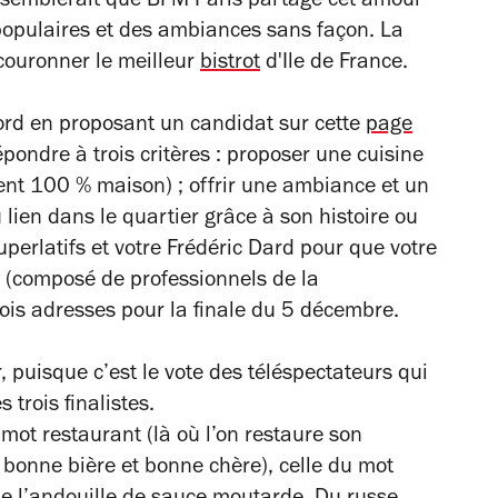
 Il semblerait que BFM Paris partage cet amour
populaires et des ambiances sans façon. La
couronner le meilleur
bistrot
d'Ile de France.
bord en proposant un candidat sur cette
page
pondre à trois critères : proposer une cuisine
ent 100 % maison) ; offrir une ambiance et un
 lien dans le quartier grâce à son histoire ou
superlatifs et votre Frédéric Dard pour que votre
y (composé de professionnels de la
rois adresses pour la finale du 5 décembre.
r, puisque c’est le vote des téléspectateurs qui
 trois finalistes.
u mot restaurant (là où l’on restaure son
it bonne bière et bonne chère), celle du mot