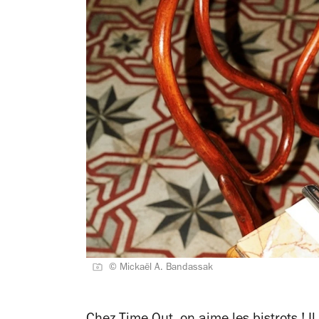
© Mickaël A. Bandassak