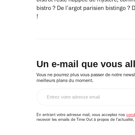
bistrot reste nappée de mystère, comm
bistro
? De l’argot parisien
bistingo
? D
!
Un e-mail que vous al
Vous ne pourrez plus vous passer de notre newsle
meilleurs plans du moment.
Entrez
votre
adresse
email
En entrant votre adresse mail, vous acceptez nos
condi
recevoir les emails de Time Out à propos de l'actualité,