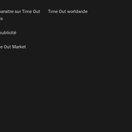
araitre sur Time Out
Time Out worldwide
is
publicité
e Out Market