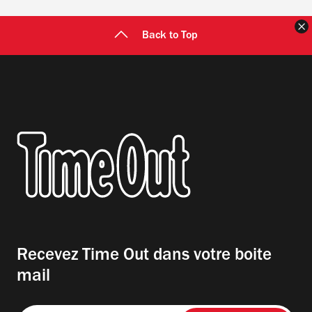
F
Back to Top
Recevez Time Out dans votre boite
mail