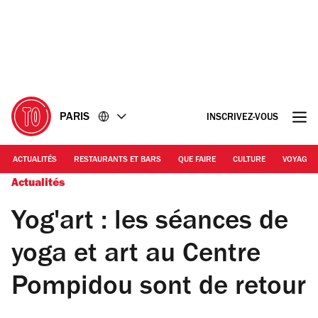
Accéder
Accéder
au
au
contenu
pied
de
page
PARIS
INSCRIVEZ-VOUS
ACTUALITÉS
RESTAURANTS ET BARS
QUE FAIRE
CULTURE
VOYAGE
Actualités
Yog'art : les séances de
yoga et art au Centre
Pompidou sont de retour