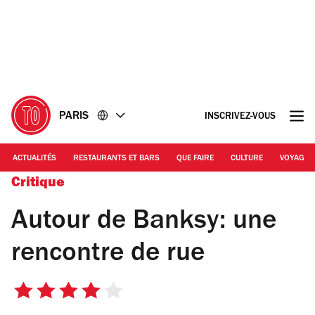
Accéder
Accéder
au
au
contenu
pied
de
page
PARIS
INSCRIVEZ-VOUS
ACTUALITÉS
RESTAURANTS ET BARS
QUE FAIRE
CULTURE
VOYAGE
Critique
Autour de Banksy: une
rencontre de rue
4
sur