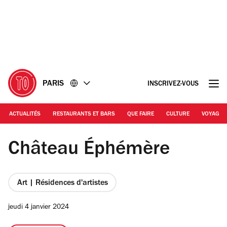
Accéder
Accéder
au
au
contenu
pied
de
page
PARIS
INSCRIVEZ-VOUS
ACTUALITÉS
RESTAURANTS ET BARS
QUE FAIRE
CULTURE
VOYAGE
© DCHAUVIN / Château Ephémère
Château Éphémère
Art | Résidences d'artistes
jeudi 4 janvier 2024