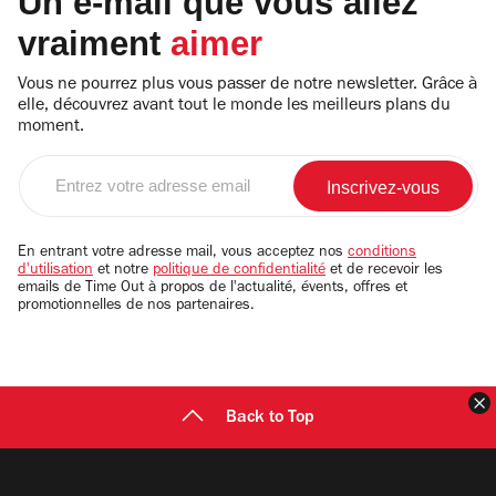
Un e-mail que vous allez
vraiment
aimer
Vous ne pourrez plus vous passer de notre newsletter. Grâce à
elle, découvrez avant tout le monde les meilleurs plans du
moment.
Entrez
votre
adresse
email
En entrant votre adresse mail, vous acceptez nos
conditions
d'utilisation
et notre
politique de confidentialité
et de recevoir les
emails de Time Out à propos de l'actualité, évents, offres et
promotionnelles de nos partenaires.
F
Back to Top