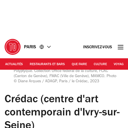
Accéder
Accéder
au
au
contenu
pied
de
page
PARIS
INSCRIVEZ-VOUS
ACTUALITÉS
RESTAURANTS ET BARS
QUE FAIRE
CULTURE
VOYAGE
© Caroline Bachmann, « Le matin », 2022. Huile sur toiles.
Polyptyque. Collection Office fédéral de la culture, FCAC
(Canton de Genève), FMAC (Ville de Genève), MAMCO. Photo
© Diane Arques / ADAGP, Paris / le Crédac, 2023
Crédac (centre d'art
contemporain d'Ivry-sur-
Seine)