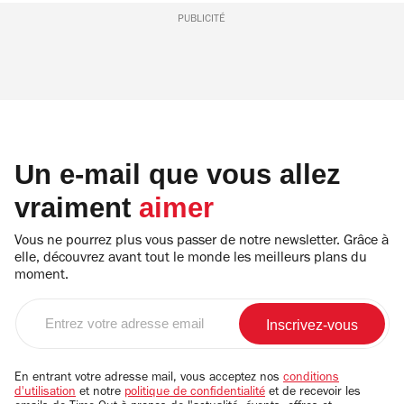
PUBLICITÉ
Un e-mail que vous allez
vraiment
aimer
Vous ne pourrez plus vous passer de notre newsletter. Grâce à
elle, découvrez avant tout le monde les meilleurs plans du
moment.
Entrez
votre
adresse
email
En entrant votre adresse mail, vous acceptez nos
conditions
d'utilisation
et notre
politique de confidentialité
et de recevoir les