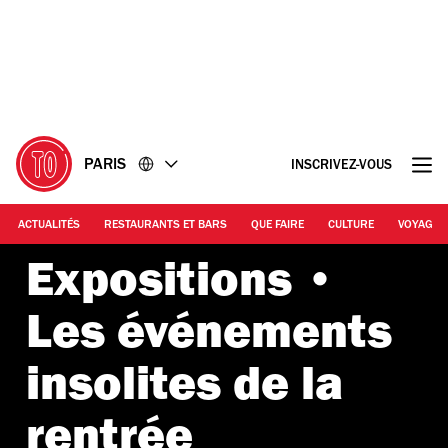
Accéder
Accéder
au
au
contenu
pied
de
page
PARIS
INSCRIVEZ-VOUS
ACTUALITÉS
RESTAURANTS ET BARS
QUE FAIRE
CULTURE
VOYAGE
Expositions •
Les événements
insolites de la
rentrée