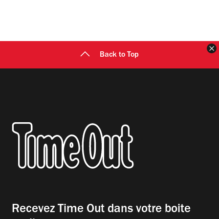
F
Back to Top
Recevez Time Out dans votre boite