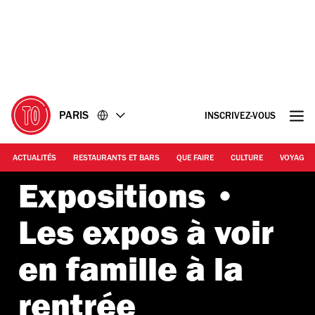
Accéder
Accéder
au
au
contenu
pied
de
page
PARIS
INSCRIVEZ-VOUS
ACTUALITÉS
RESTAURANTS ET BARS
QUE FAIRE
CULTURE
VOYAGE
Expositions •
Les expos à voir
en famille à la
rentrée