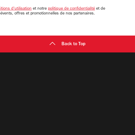
tions d'utilisation
et notre
politique de confidentialité
et de
 évents, offres et promotionnelles de nos partenaires.
Back to Top