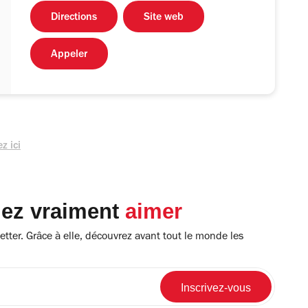
Directions
Site web
Appeler
z ici
lez vraiment
aimer
tter. Grâce à elle, découvrez avant tout le monde les