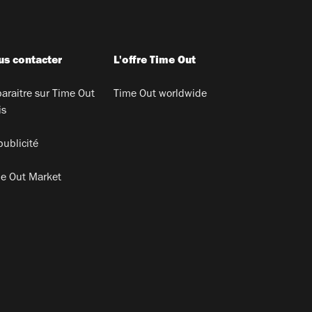
s contacter
L'offre Time Out
araitre sur Time Out
Time Out worldwide
is
publicité
e Out Market