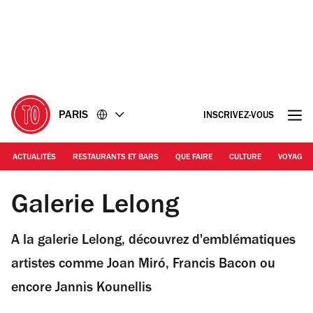
Accéder
Accéder
au
au
contenu
pied
de
page
PARIS
INSCRIVEZ-VOUS
ACTUALITÉS
RESTAURANTS ET BARS
QUE FAIRE
CULTURE
VOYAGE
© David Hockney / Galerie Lelong
Galerie Lelong
A la galerie Lelong, découvrez d'emblématiques
artistes comme Joan Miró, Francis Bacon ou
encore Jannis Kounellis