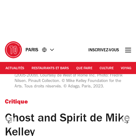
Accéder
Accéder
au
au
contenu
pied
de
page
PARIS
INSCRIVEZ-VOUS
ACTUALITÉS
RESTAURANTS ET BARS
QUE FAIRE
CULTURE
VOYAGE
Fredrik Nilsen | Mike Kelley, “Kandors Full Set (détail)"
(2005-2009). Courtesy de West of Rome Inc. Photo: Fredrik
Nilsen. Pinault Collection. © Mike Kelley Foundation for the
Arts. Tous droits réservés. © Adagp, Paris, 2023.
Critique
Ghost and Spirit de Mike
Kelley