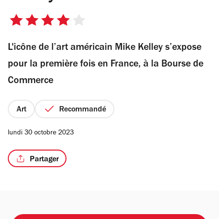
4
sur
L'icône de l’art américain Mike Kelley s’expose
5
/2
étoiles
pour la première fois en France, à la Bourse de
Commerce
Art
Recommandé
lundi 30 octobre 2023
Partager