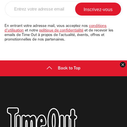
Entrez
votre
adresse
email
En entrant votre adresse mail, vous acceptez nos
conditions
d'utilisation
et notre
politique de confidentialité
et de recevoir les
emails de Time Out à propos de l'actualité, évents, offres et
promotionnelles de nos partenaires.
F
Back to Top