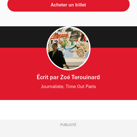
Acheter un billet
Écrit par
Zoé Terouinard
Journaliste, Time Out Paris
PUBLICITÉ