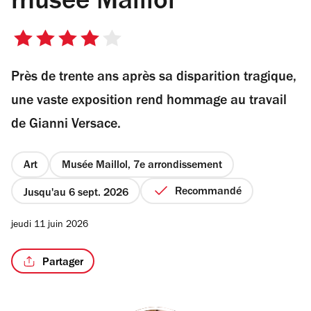
musée Maillol
4
sur
Près de trente ans après sa disparition tragique,
5
étoiles
une vaste exposition rend hommage au travail
de Gianni Versace.
Art
Musée Maillol, 7e arrondissement
Recommandé
Jusqu'au 6 sept. 2026
jeudi 11 juin 2026
Partager