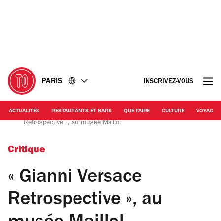
Accéder
Accéder
au
au
contenu
pied
de
page
PARIS
INSCRIVEZ-VOUS
ACTUALITÉS
RESTAURANTS ET BARS
QUE FAIRE
CULTURE
VOYAGE
© « Gianni Versace Retrospective » | « Gianni Versace
Retrospective », au musée Maillol
Critique
« Gianni Versace
Retrospective », au