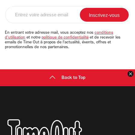
Entrez
votre
adresse
email
En entrant votre adresse mail, vous acceptez nos
conditions
d'utilisation
et notre
politique de confidentialité
et de recevoir les
emails de Time Out à propos de l'actualité, évents, offres et
promotionnelles de nos partenaires.
F
Back to Top