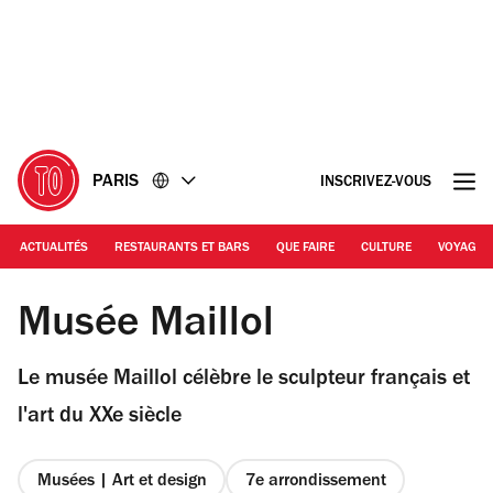
Accéder
Accéder
au
au
contenu
pied
de
page
PARIS
INSCRIVEZ-VOUS
ACTUALITÉS
RESTAURANTS ET BARS
QUE FAIRE
CULTURE
VOYAGE
Musée Maillol
Musée Maillol
Le musée Maillol célèbre le sculpteur français et
l'art du XXe siècle
Musées | Art et design
7e arrondissement