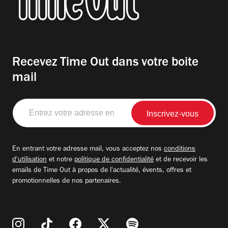
spectaculaire, mais foisonnant, parfois au
bord de la saturation. On conseillera donc
au visiteur curieux de se munir de
l’audioguide, gratuit, non parce que le
Recevez Time Out dans votre boite
parcours serait illisible sans lui, mais
mail
parce qu’il ajoute une strate d’explications,
Entrez
aide à mieux comprendre certains choix et,
votre
surtout, à ralentir face aux pièces. C’est là
adresse
email
que l’exposition...
En entrant votre adresse mail, vous acceptez nos
conditions
d'utilisation
et notre
politique de confidentialité
et de recevoir les
emails de Time Out à propos de l'actualité, évents, offres et
promotionnelles de nos partenaires.