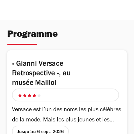
Programme
« Gianni Versace
Retrospective », au
musée Maillol
4
sur
Versace est l’un des noms les plus célèbres
5
étoiles
de la mode. Mais les plus jeunes et les
non-initiés connaissent encore mal les
Jusqu'au 6 sept. 2026