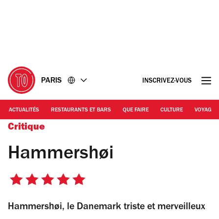
Accéder
Accéder
au
au
contenu
pied
de
page
PARIS
INSCRIVEZ-VOUS
ACTUALITÉS
RESTAURANTS ET BARS
QUE FAIRE
CULTURE
VOYAGE
Critique
Hammershøi
5
sur
Hammershøi, le Danemark triste et merveilleux
5
étoiles