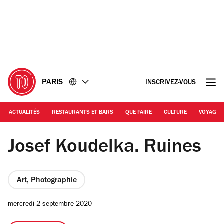
Accéder
Accéder
au
au
contenu
pied
de
page
PARIS
INSCRIVEZ-VOUS
ACTUALITÉS
RESTAURANTS ET BARS
QUE FAIRE
CULTURE
VOYAGE
Josef Koudelka
Josef Koudelka. Ruines
Art, Photographie
mercredi 2 septembre 2020