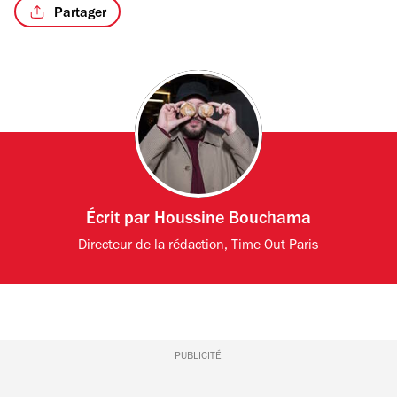
Partager
Écrit par
Houssine Bouchama
Directeur de la rédaction, Time Out Paris
PUBLICITÉ