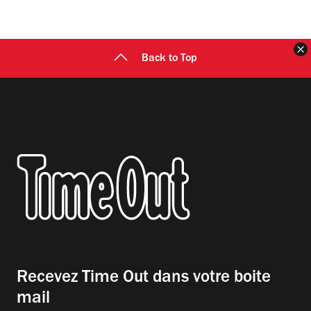
F
Back to Top
Recevez Time Out dans votre boite
mail