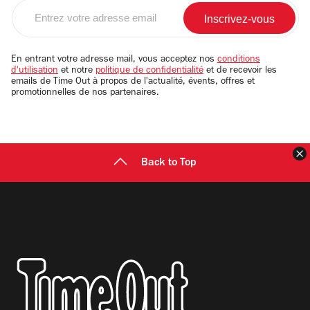
Entrez
votre
adresse
email
En entrant votre adresse mail, vous acceptez nos
conditions
d'utilisation
et notre
politique de confidentialité
et de recevoir les
emails de Time Out à propos de l'actualité, évents, offres et
promotionnelles de nos partenaires.
F
Back to Top