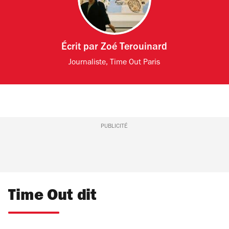
Écrit par
Zoé Terouinard
Journaliste, Time Out Paris
PUBLICITÉ
Time Out dit