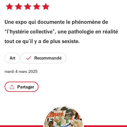
5
sur
Une expo qui documente le phénomène de
5
étoiles
/3
“l’hystérie collective”, une pathologie en réalité
tout ce qu’il y a de plus sexiste.
Art
Recommandé
mardi 4 mars 2025
Partager