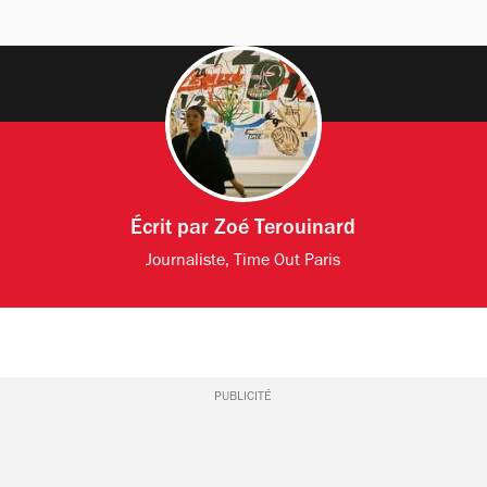
Écrit par
Zoé Terouinard
Journaliste, Time Out Paris
PUBLICITÉ