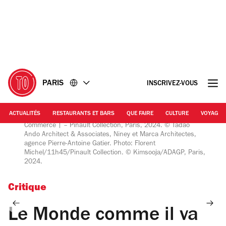
Accéder
Accéder
au
au
contenu
pied
de
page
PARIS
INSCRIVEZ-VOUS
ACTUALITÉS
RESTAURANTS ET BARS
QUE FAIRE
CULTURE
VOYAGE
View of the exhibition “Le monde comme il va", Bourse de
Commerce | – Pinault Collection, Paris, 2024. © Tadao
Ando Architect & Associates, Niney et Marca Architectes,
agence Pierre-Antoine Gatier. Photo: Florent
Michel/11h45/Pinault Collection. © Kimsooja/ADAGP, Paris,
2024.
Critique
Le Monde comme il va