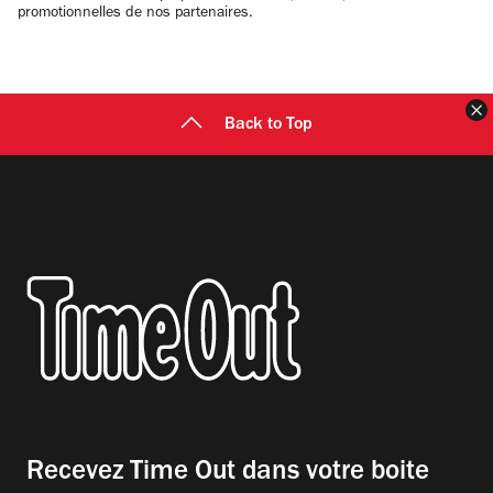
promotionnelles de nos partenaires.
F
Back to Top
Recevez Time Out dans votre boite