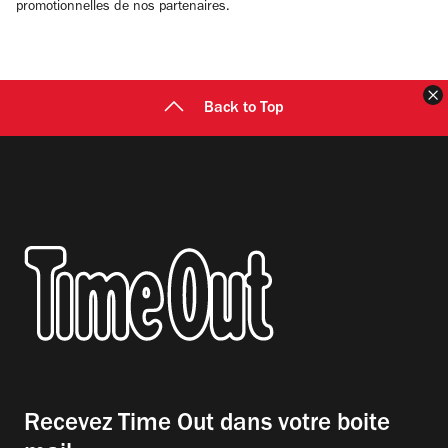
promotionnelles de nos partenaires.
F
Back to Top
Recevez Time Out dans votre boite