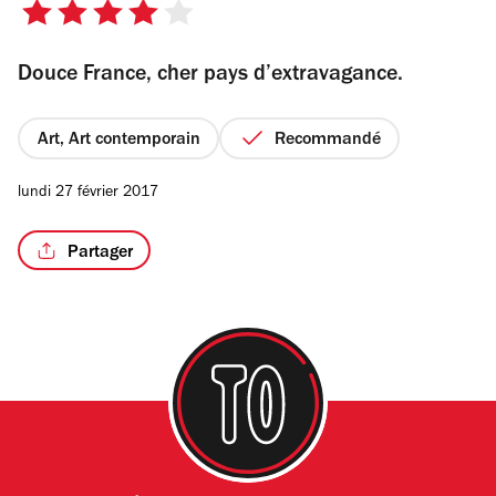
4
sur
Douce France, cher pays d’extravagance.
5
étoiles
Art, Art contemporain
Recommandé
lundi 27 février 2017
Partager