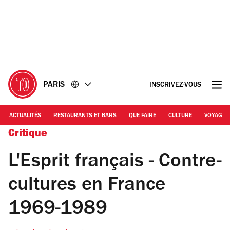
Accéder
Accéder
au
au
contenu
pied
de
page
PARIS
INSCRIVEZ-VOUS
ACTUALITÉS
RESTAURANTS ET BARS
QUE FAIRE
CULTURE
VOYAGE
Critique
L'Esprit français - Contre-
cultures en France
1969-1989