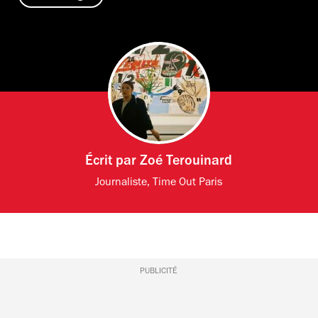
Écrit par
Zoé Terouinard
Journaliste, Time Out Paris
PUBLICITÉ