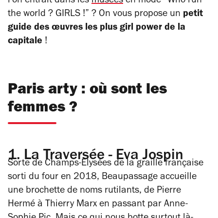
l’on entrait dans les
musées
en mode “Who run
the world ? GIRLS !” ? On vous propose un
petit
guide des œuvres les plus girl power de la
capitale
!
Paris arty : où sont les
femmes ?
1.
La Traversée - Eva Jospin
Sorte de Champs-Elysées de la graille française
sorti du four en 2018, Beaupassage accueille
une brochette de noms rutilants, de Pierre
Hermé à Thierry Marx en passant par Anne-