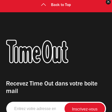
F
Back to Top
Recevez Time Out dans votre boite
mail
Entrez
votre