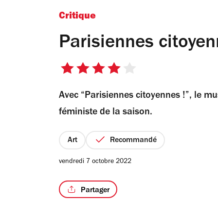
Critique
Parisiennes citoyen
4
sur
Avec “Parisiennes citoyennes !”, le mu
5
étoiles
féministe de la saison.
Art
Recommandé
vendredi 7 octobre 2022
Partager