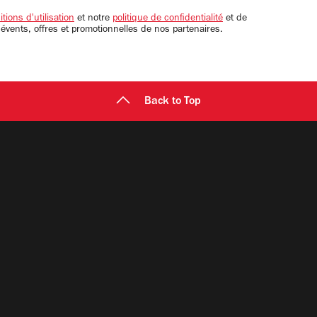
tions d'utilisation
et notre
politique de confidentialité
et de
 évents, offres et promotionnelles de nos partenaires.
Back to Top