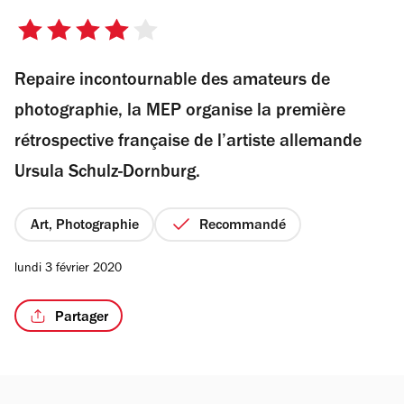
4
sur
Repaire incontournable des amateurs de
5
/3
étoiles
photographie, la MEP organise la première
rétrospective française de l’artiste allemande
Ursula Schulz-Dornburg.
Art, Photographie
Recommandé
lundi 3 février 2020
Partager