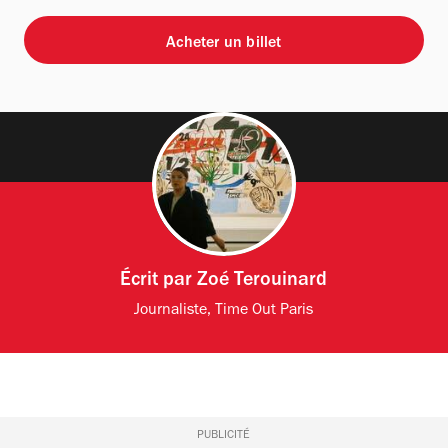
Acheter un billet
Écrit par
Zoé Terouinard
Journaliste, Time Out Paris
PUBLICITÉ