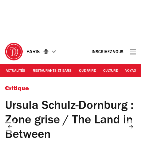
Accéder
Accéder
au
au
contenu
pied
de
page
PARIS
INSCRIVEZ-VOUS
ACTUALITÉS
RESTAURANTS ET BARS
QUE FAIRE
CULTURE
VOYAGE
© Ursula Schulz-Dornburg
Critique
Ursula Schulz-Dornburg :
Zone grise / The Land in
Between