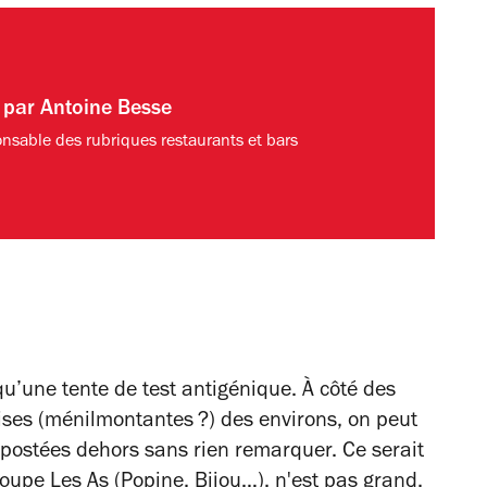
t par
Antoine Besse
nsable des rubriques restaurants et bars
qu’une tente de test antigénique. À côté des
ses (ménilmontantes ?) des environs, on peut
 postées dehors sans rien remarquer. Ce serait
oupe Les As (Popine, Bijou…), n'est pas grand,