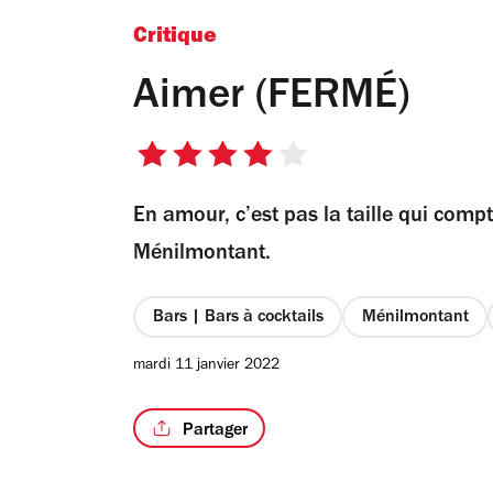
Critique
Aimer (FERMÉ)
4
sur
En amour, c’est pas la taille qui compt
5
étoiles
Ménilmontant.
Bars | Bars à cocktails
Ménilmontant
mardi 11 janvier 2022
Partager