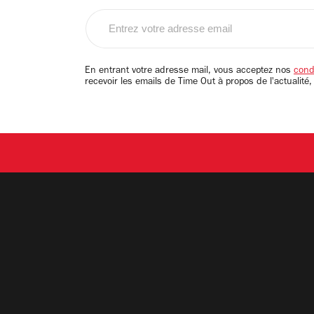
Entrez
votre
adresse
email
En entrant votre adresse mail, vous acceptez nos
condi
recevoir les emails de Time Out à propos de l'actualité,