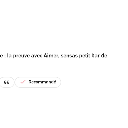
e ; la preuve avec Aimer, sensas petit bar de
Recommandé
prix
2
sur
4