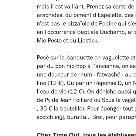
mais il est vaillant. Prenez sa carte d
arachides, du piment d’Espelette, des f
n’est pas le pizzaïolo de Popine qui s’e
en l’occurrence Baptiste Duchamp, af
Mio Posto et du Lipstick.
Posé sur la banquette en vaguelette et 
par du bon hip-hop à l’ancienne, on se 
une douceur de rhum « fatwashé » au b
fino (12 €). Ou par un Réponse D, un N
l’eau-de-vie (12 €). On déniche auss
de Py de Jean Foillard ou Sous le végét
, 35 € la bouteille). Pour éponger tout
scotch egg, buratta… Bref, pour paraphr
Chez Time Out, tous les établiss