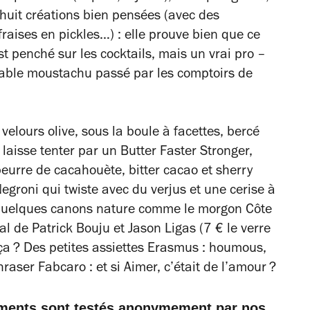
e huit créations bien pensées (avec des
raises en pickles…) : elle prouve bien que ce
st penché sur les cocktails, mais un vrai pro –
fable moustachu passé par les comptoirs de
velours olive, sous la boule à facettes, bercé
laisse tenter par un Butter Faster Stronger,
eurre de cacahouète, bitter cacao et sherry
egroni qui twiste avec du verjus et une cerise à
i quelques canons nature comme le morgon Côte
al de Patrick Bouju et Jason Ligas (7 € le verre
 ça ? Des petites assiettes Erasmus : houmous,
aser Fabcaro : et si Aimer, c’était de l’amour ?
ements sont testés anonymement par nos