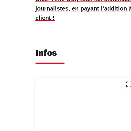
journalistes, en payant l'addition
client !
Infos