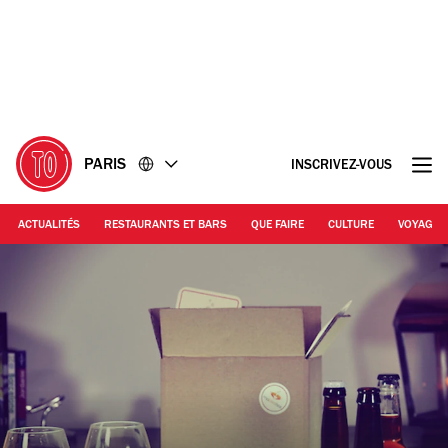
Accéder
Accéder
au
au
contenu
pied
de
page
PARIS
INSCRIVEZ-VOUS
ACTUALITÉS
RESTAURANTS ET BARS
QUE FAIRE
CULTURE
VOYAGE