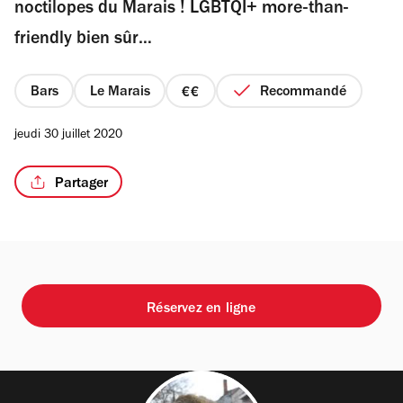
noctilopes du Marais ! LGBTQI+ more-than-
friendly bien sûr…
Bars
Le Marais
Recommandé
prix
2
jeudi 30 juillet 2020
sur
4
Partager
Réservez en ligne