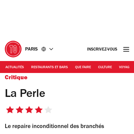
Accéder
Accéder
au
au
contenu
pied
de
page
PARIS
INSCRIVEZ-VOUS
ACTUALITÉS
RESTAURANTS ET BARS
QUE FAIRE
CULTURE
VOYAGE
Critique
La Perle
4
sur
Le repaire inconditionnel des branchés
5
étoiles