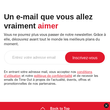
Un e-mail que vous allez
vraiment
aimer
Vous ne pourrez plus vous passer de notre newsletter. Grâce à
elle, découvrez avant tout le monde les meilleurs plans du
moment.
Entrez
votre
adresse
email
En entrant votre adresse mail, vous acceptez nos
conditions
d'utilisation
et notre
politique de confidentialité
et de recevoir les
emails de Time Out à propos de l'actualité, évents, offres et
promotionnelles de nos partenaires.
F
Back to Top