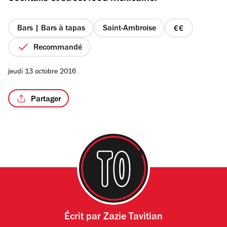
étoiles
Bars | Bars à tapas
Saint-Ambroise
prix
2
Recommandé
/6
sur
4
jeudi 13 octobre 2016
Partager
Écrit par
Zazie Tavitian