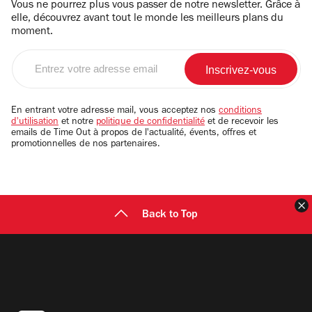
Vous ne pourrez plus vous passer de notre newsletter. Grâce à
elle, découvrez avant tout le monde les meilleurs plans du
moment.
Entrez
votre
adresse
email
En entrant votre adresse mail, vous acceptez nos
conditions
d'utilisation
et notre
politique de confidentialité
et de recevoir les
emails de Time Out à propos de l'actualité, évents, offres et
promotionnelles de nos partenaires.
F
Back to Top