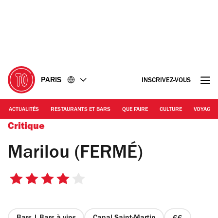
Accéder
Accéder
au
au
contenu
pied
de
page
PARIS
INSCRIVEZ-VOUS
ACTUALITÉS
RESTAURANTS ET BARS
QUE FAIRE
CULTURE
VOYAGE
Critique
Marilou (FERMÉ)
4
sur
5
étoiles