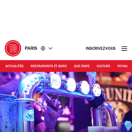
Accéder
Accéder
au
au
contenu
pied
de
page
PARIS
INSCRIVEZ-VOUS
ACTUALITÉS
RESTAURANTS ET BARS
QUE FAIRE
CULTURE
VOYAGE