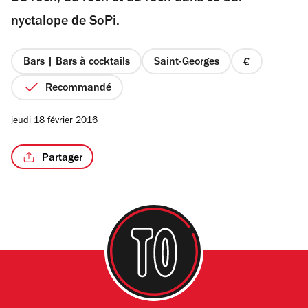
étoiles
nyctalope de SoPi.
Bars | Bars à cocktails
Saint-Georges
prix
/2
1
Recommandé
sur
4
jeudi 18 février 2016
Partager