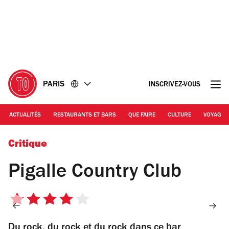
Accéder
Accéder
au
au
contenu
pied
de
page
PARIS
INSCRIVEZ-VOUS
ACTUALITÉS
RESTAURANTS ET BARS
QUE FAIRE
CULTURE
VOYAGE
Critique
Pigalle Country Club
4
sur
Du rock, du rock et du rock dans ce bar
5