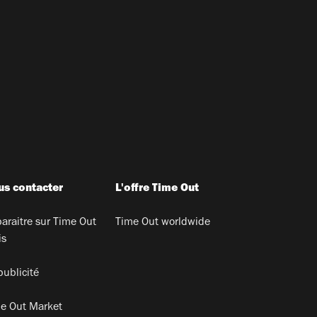
s contacter
L'offre Time Out
araitre sur Time Out
Time Out worldwide
is
publicité
e Out Market