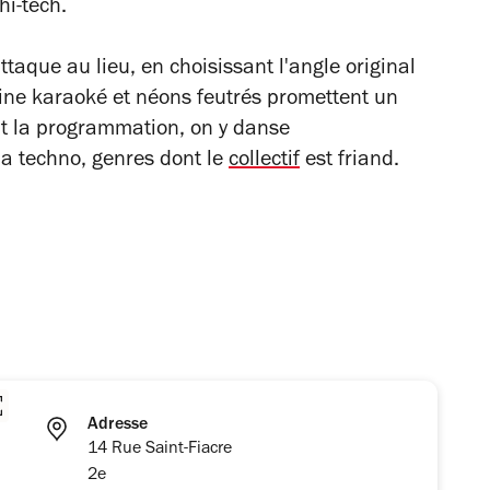
hi-tech.
taque au lieu, en choisissant l'angle original
bine karaoké et néons feutrés promettent un
t la programmation, on y danse
la techno, genres dont le
collectif
est friand.
Adresse
14 Rue Saint-Fiacre
2e