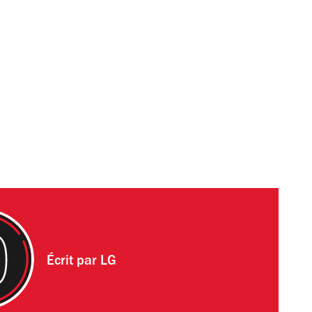
Écrit par
LG