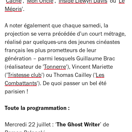
'
Caché
', '
Mon Oncle
', '
Inside Llewyn Davis
' ou '
Le
Mépris
'.
A noter également que chaque samedi, la
projection se verra précédée d'un court métrage,
réalisé par quelques-uns des jeunes cinéastes
français les plus prometteurs de leur
génération – parmi lesquels Guillaume Brac
(réalisateur de '
Tonnerre
'), Vincent Mariette
('
Tristesse club
') ou Thomas Cailley ('
Les
Combattants
'). De quoi passer un bel été
parisien !
Toute la programmation :
Mercredi 22 juillet : ‘
The Ghost Writer
’ de