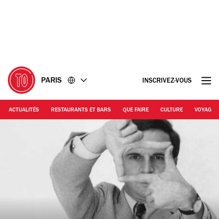
Accéder
Accéder
au
au
contenu
pied
de
page
PARIS
INSCRIVEZ-VOUS
ACTUALITÉS
RESTAURANTS ET BARS
QUE FAIRE
CULTURE
VOYAGE