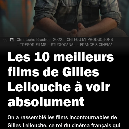
Christophe Brachet - 2022 – CHI-FOU-MI PRODUCTIONS
Christophe Brachet - 2022 – CHI-FOU-MI PRODUCTIONS –
– TRESOR FILMS – STUDIOCANAL – FRANCE 3 CINEMA
TRESOR FILMS – STUDIOCANAL – FRANCE 3 CINEMA
Les 10 meilleurs
films de Gilles
Lellouche à voir
absolument
On a rassemblé les films incontournables de
Gilles Lellouche, ce roi du cinéma français qui